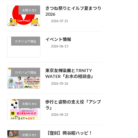
きつね祭りとイルフ夏まつり
お知らせ3
2026
2026-07-21
イベント情報
カネジョウ岡谷
2026-06-15
東京友禅染展とTRNITY
カネジョウ岡谷
WATER「お水の相談会」
2026-05-26
歩行と姿勢の支え役「アシブ
お知らせ4
ラ」
2026-04-22
【復刻】岡谷紺ハッピ！
お知らせ1