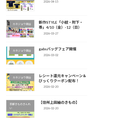
2026-04-15
新作STYLE「小紋・附下・
カネジョウ岡谷
帯」4/10（金）-12（日）
2026-03-27
gabsバッグフェア開催
カネジョウ岡谷
2026-03-02
レシート還元キャンペーン＆
カネジョウ岡谷
びっくりクーポン配布！
2026-02-20
【信州上田紬のきもの】
京都きものきんれ
い
2026-02-20