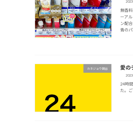
2023
無香料
ーアル
ン配合
青のパ
愛の
カネジョウ岡谷
2023
24時
た。ご