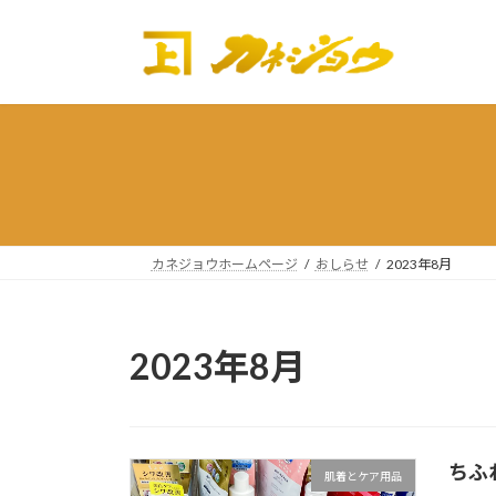
コ
ナ
ン
ビ
テ
ゲ
ン
ー
ツ
シ
へ
ョ
ス
ン
キ
に
ッ
移
プ
動
カネジョウホームページ
おしらせ
2023年8月
2023年8月
ちふ
肌着とケア用品