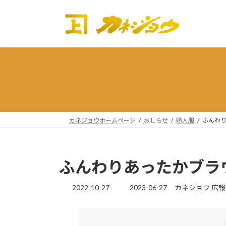
コ
ナ
ン
ビ
テ
ゲ
ン
ー
ツ
シ
へ
ョ
ス
ン
キ
に
ッ
移
プ
動
カネジョウホームページ
おしらせ
婦人服
ふんわ
ふんわりあったかブラ
最
2022-10-27
2023-06-27
カネジョウ 広
終
更
新