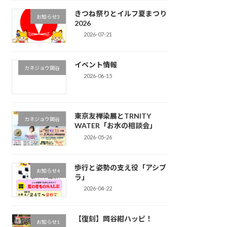
きつね祭りとイルフ夏まつり
お知らせ3
2026
2026-07-21
イベント情報
カネジョウ岡谷
2026-06-15
東京友禅染展とTRNITY
カネジョウ岡谷
WATER「お水の相談会」
2026-05-26
歩行と姿勢の支え役「アシブ
お知らせ4
ラ」
2026-04-22
【復刻】岡谷紺ハッピ！
お知らせ1