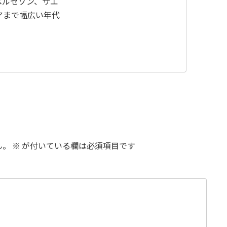
ベルセゾン、サエ
アまで幅広い年代
ん。
※
が付いている欄は必須項目です