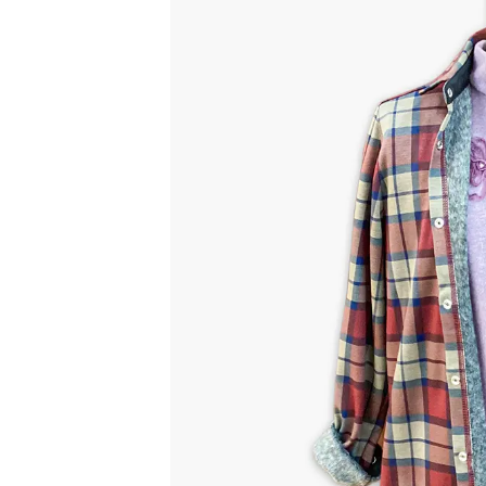
日
時
: