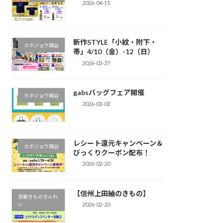
2026-04-15
新作STYLE「小紋・附下・
カネジョウ岡谷
帯」4/10（金）-12（日）
2026-03-27
gabsバッグフェア開催
カネジョウ岡谷
2026-03-02
レシート還元キャンペーン＆
カネジョウ岡谷
びっくりクーポン配布！
2026-02-20
【信州上田紬のきもの】
京都きものきんれ
い
2026-02-20