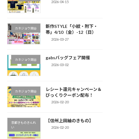
2026-04-15
新作STYLE「小紋・附下・
カネジョウ岡谷
帯」4/10（金）-12（日）
2026-03-27
gabsバッグフェア開催
カネジョウ岡谷
2026-03-02
レシート還元キャンペーン＆
カネジョウ岡谷
びっくりクーポン配布！
2026-02-20
【信州上田紬のきもの】
京都きものきんれ
い
2026-02-20