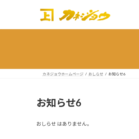
コ
ナ
ン
ビ
テ
ゲ
ン
ー
ツ
シ
へ
ョ
ス
ン
キ
に
ッ
移
プ
動
カネジョウホームページ
おしらせ
お知らせ6
お知らせ6
おしらせ はありません。