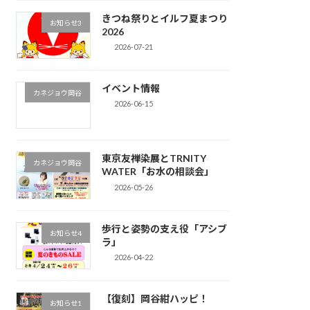
きつね祭りとイルフ夏まつり
お知らせ3
2026
2026-07-21
イベント情報
カネジョウ岡谷
2026-06-15
東京友禅染展とTRNITY
カネジョウ岡谷
WATER「お水の相談会」
2026-05-26
歩行と姿勢の支え役「アシブ
お知らせ4
ラ」
2026-04-22
【復刻】岡谷紺ハッピ！
お知らせ1