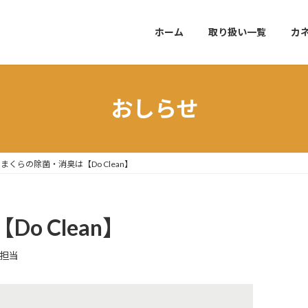
ホーム
取り扱い一覧
カ
おしらせ
まくらの除菌・消臭は【Do Clean】
o Clean】
報担当