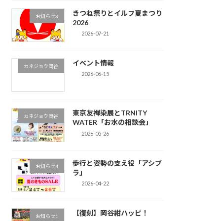
きつね祭りとイルフ夏まつり
お知らせ3
2026
2026-07-21
イベント情報
カネジョウ岡谷
2026-06-15
東京友禅染展とTRNITY
カネジョウ岡谷
WATER「お水の相談会」
2026-05-26
歩行と姿勢の支え役「アシブ
お知らせ4
ラ」
2026-04-22
【復刻】岡谷紺ハッピ！
お知らせ1