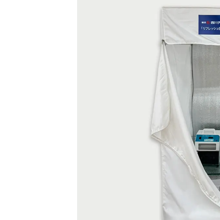
日
時
: